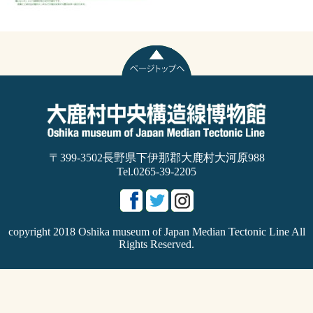
〒399-3502長野県下伊那郡大鹿村大河原988
Tel.0265-39-2205
copyright 2018 Oshika museum of Japan Median Tectonic Line All
Rights Reserved.