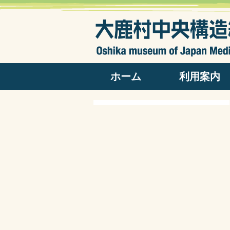
ホーム
利用案内
開館日カレンダー
開館日時・料金
パンフレット
よくある質問
アクセス
出版物