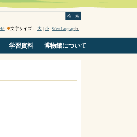
検 索
わせ
文字サイズ：
大
|
小
Select Language
▼
学習資料
博物館について
登山道沿い岩石マップ
南アルプスジオパーク
謎の鹿塩温泉
断層岩類
地震
ろくべん館たより
はみだしコーナー
博物館たより
顧問のページ
Ｑ＆Ａ・感想
博物館概要
お知らせ
旧高森山林道観察ルート