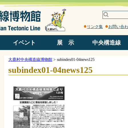
リンク集
お問い合
イベント
展 示
中央構造線
野外観察地
ろくべん館
岩石園
館内
中央構造線ってなに？
中央構造線見学コース
中央構造線露頭
大鹿村中央構造線博物館
>
subindex01-04news125
subindex01-04news125