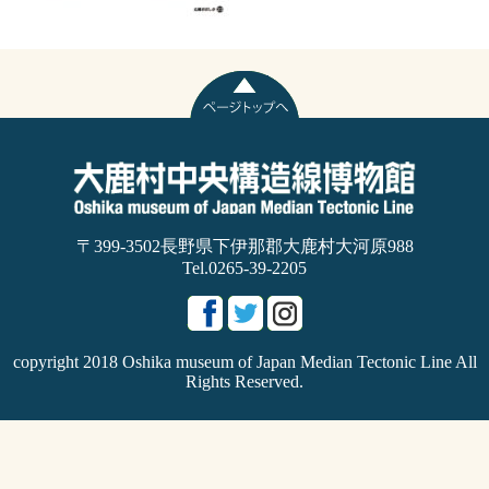
〒399-3502長野県下伊那郡大鹿村大河原988
Tel.0265-39-2205
copyright 2018 Oshika museum of Japan Median Tectonic Line All
Rights Reserved.