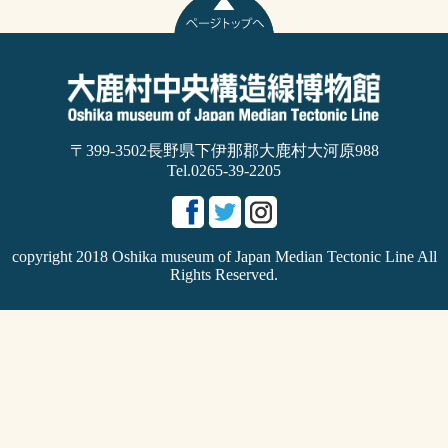
〒399-3502長野県下伊那郡大鹿村大河原988
Tel.0265-39-2205
copyright 2018 Oshika museum of Japan Median Tectonic Line All
Rights Reserved.