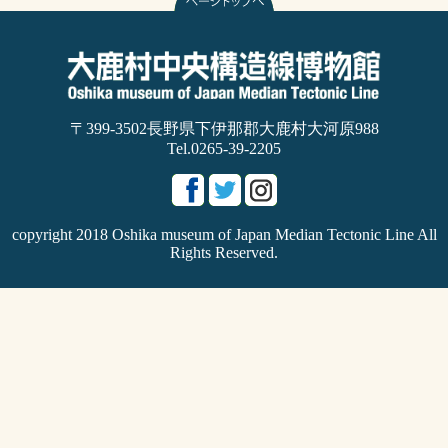
〒399-3502長野県下伊那郡大鹿村大河原988
Tel.0265-39-2205
copyright 2018 Oshika museum of Japan Median Tectonic Line All
Rights Reserved.