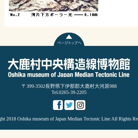
〒399-3502長野県下伊那郡大鹿村大河原988
Tel.0265-39-2205
ght 2018 Oshika museum of Japan Median Tectonic Line All Rights Re