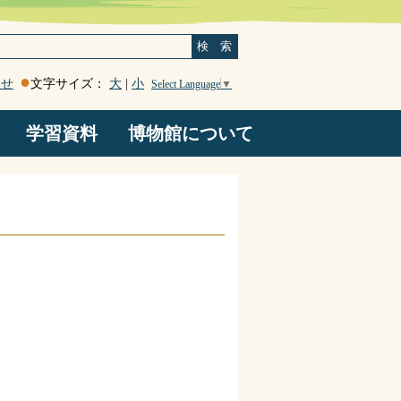
検 索
わせ
文字サイズ：
大
|
小
Select Language
▼
学習資料
博物館について
登山道沿い岩石マップ
南アルプスジオパーク
謎の鹿塩温泉
断層岩類
地震
ろくべん館たより
はみだしコーナー
博物館たより
顧問のページ
Ｑ＆Ａ・感想
博物館概要
お知らせ
旧高森山林道観察ルート