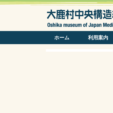
ホーム
利用案内
開館日カレンダー
開館日時・料金
パンフレット
よくある質問
アクセス
出版物