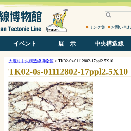
リンク集
お問い合
イベント
展 示
中央構造線
野外観察地
ろくべん館
岩石園
館内
中央構造線ってなに？
中央構造線見学コース
中央構造線露頭
大鹿村中央構造線博物館
>
TK02-0s-01112802-17ppl2.5X10
TK02-0s-01112802-17ppl2.5X10