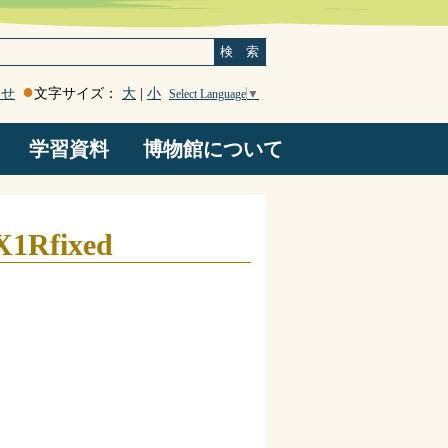
検 索
わせ
文字サイズ：
大
|
小
Select Language
▼
学習資料
博物館について
登山道沿い岩石マップ
南アルプスジオパーク
謎の鹿塩温泉
断層岩類
地震
ろくべん館たより
はみだしコーナー
博物館たより
顧問のページ
Ｑ＆Ａ・感想
博物館概要
お知らせ
旧高森山林道観察ルート
X1Rfixed