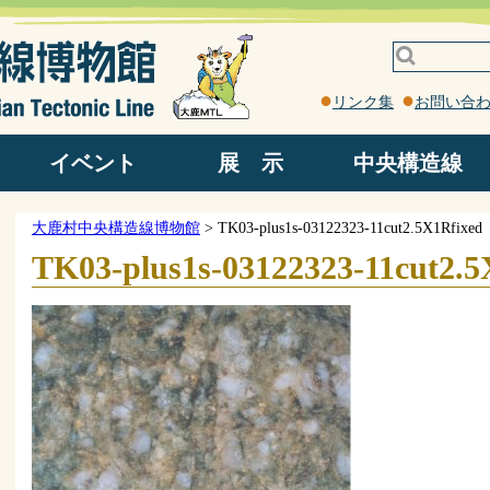
リンク集
お問い合
イベント
展 示
中央構造線
野外観察地
ろくべん館
岩石園
館内
中央構造線ってなに？
中央構造線見学コース
中央構造線露頭
大鹿村中央構造線博物館
>
TK03-plus1s-03122323-11cut2.5X1Rfixed
TK03-plus1s-03122323-11cut2.5