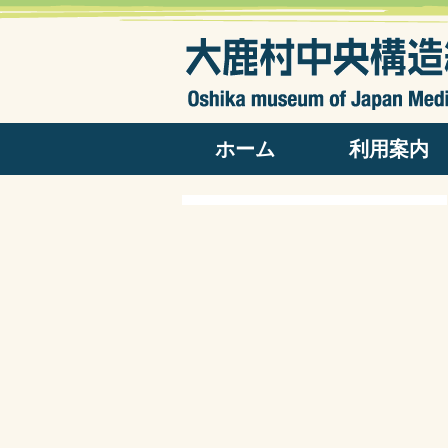
ホーム
利用案内
開館日カレンダー
開館日時・料金
パンフレット
よくある質問
アクセス
出版物