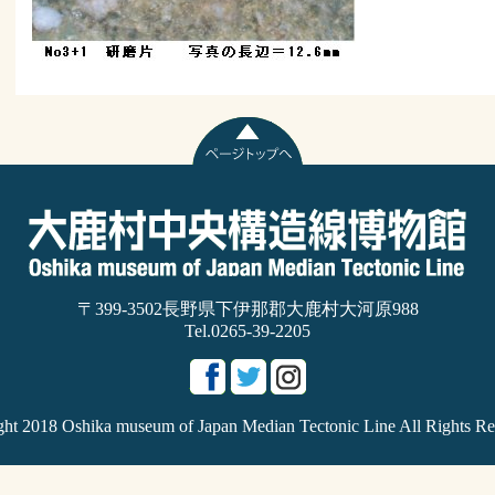
〒399-3502長野県下伊那郡大鹿村大河原988
Tel.0265-39-2205
ght 2018 Oshika museum of Japan Median Tectonic Line All Rights Re