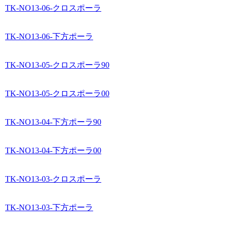
TK-NO13-06-クロスポーラ
TK-NO13-06-下方ポーラ
TK-NO13-05-クロスポーラ90
TK-NO13-05-クロスポーラ00
TK-NO13-04-下方ポーラ90
TK-NO13-04-下方ポーラ00
TK-NO13-03-クロスポーラ
TK-NO13-03-下方ポーラ