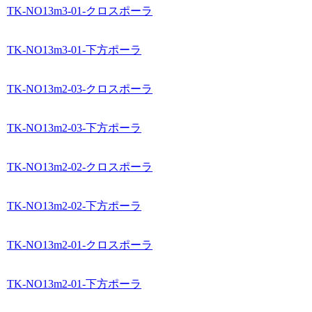
TK-NO13m3-01-クロスポーラ
TK-NO13m3-01-下方ポーラ
TK-NO13m2-03-クロスポーラ
TK-NO13m2-03-下方ポーラ
TK-NO13m2-02-クロスポーラ
TK-NO13m2-02-下方ポーラ
TK-NO13m2-01-クロスポーラ
TK-NO13m2-01-下方ポーラ