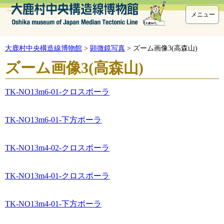
メニュー
大鹿村中央構造線博物館
>
顕微鏡写真
>
ズーム画像3(高森山)
ズーム画像3(高森山)
TK-NO13m6-01-クロスポーラ
TK-NO13m6-01-下方ポーラ
TK-NO13m4-02-クロスポーラ
TK-NO13m4-01-クロスポーラ
TK-NO13m4-01-下方ポーラ