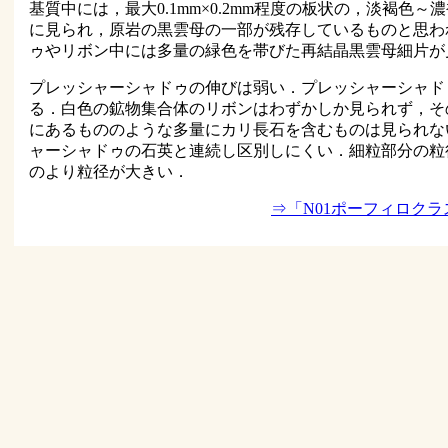
基質中には，最大0.1mm×0.2mm程度の板状の，淡褐色
に見られ，原岩の黒雲母の一部が残存しているものと思わ
ゥやリボン中には多量の緑色を帯びた再結晶黒雲母細片が
プレッシャーシャドゥの伸びは弱い．プレッシャーシャド
る．白色の鉱物集合体のリボンはわずかしか見られず，そ
にあるもののような多量にカリ長石を含むものは見られな
ャーシャドゥの石英と連続し区別しにくい．細粒部分の粒径
のより粒径が大きい．
⇒「N01ポーフィロク