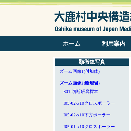
ホーム
利用案内
開館日カレンダー
開館日時・料金
パンフレット
よくある質問
アクセス
出版物
顕微鏡写真
ズーム画像1(付加体)
ズーム画像2(断層岩)
S01-切断研磨標本
I05-02-x10クロスポーラー
I05-02-x10下方ポーラー
I05-01-x10クロスポーラー