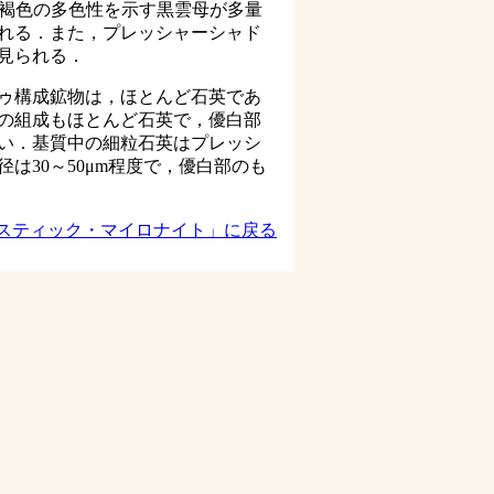
～濃褐色の多色性を示す黒雲母が多量
れる．また，プレッシャーシャド
見られる．
ゥ構成鉱物は，ほとんど石英であ
の組成もほとんど石英で，優白部
い．基質中の細粒石英はプレッシ
は30～50μm程度で，優白部のも
ラスティック・マイロナイト」に戻る