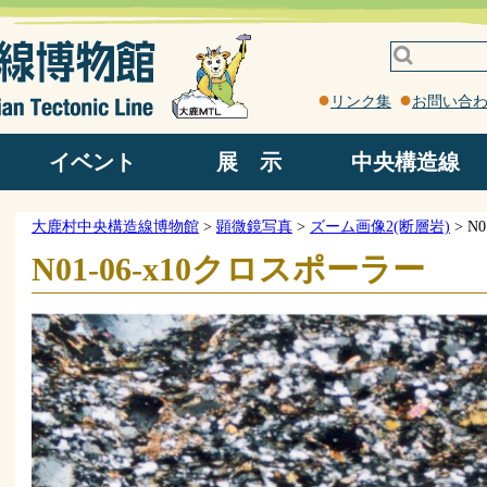
リンク集
お問い合
イベント
展 示
中央構造線
野外観察地
ろくべん館
岩石園
館内
中央構造線ってなに？
中央構造線見学コース
中央構造線露頭
大鹿村中央構造線博物館
>
顕微鏡写真
>
ズーム画像2(断層岩)
>
N
N01-06-x10クロスポーラー