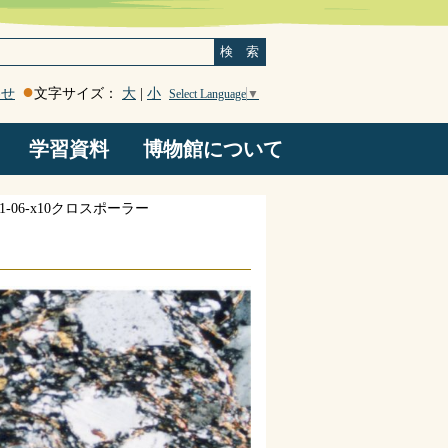
検 索
わせ
文字サイズ：
大
|
小
Select Language
▼
学習資料
博物館について
登山道沿い岩石マップ
南アルプスジオパーク
謎の鹿塩温泉
断層岩類
地震
ろくべん館たより
はみだしコーナー
博物館たより
顧問のページ
Ｑ＆Ａ・感想
博物館概要
お知らせ
旧高森山林道観察ルート
01-06-x10クロスポーラー